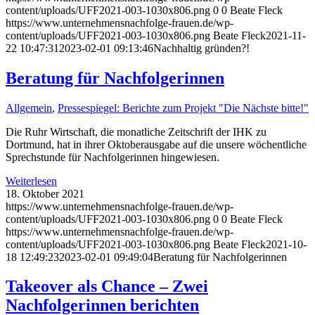
content/uploads/UFF2021-003-1030x806.png
0
0
Beate Fleck
https://www.unternehmensnachfolge-frauen.de/wp-
content/uploads/UFF2021-003-1030x806.png
Beate Fleck
2021-11-
22 10:47:31
2023-02-01 09:13:46
Nachhaltig gründen?!
Beratung für Nachfolgerinnen
Allgemein
,
Pressespiegel: Berichte zum Projekt "Die Nächste bitte!"
Die Ruhr Wirtschaft, die monatliche Zeitschrift der IHK zu
Dortmund, hat in ihrer Oktoberausgabe auf die unsere wöchentliche
Sprechstunde für Nachfolgerinnen hingewiesen.
Weiterlesen
18. Oktober 2021
https://www.unternehmensnachfolge-frauen.de/wp-
content/uploads/UFF2021-003-1030x806.png
0
0
Beate Fleck
https://www.unternehmensnachfolge-frauen.de/wp-
content/uploads/UFF2021-003-1030x806.png
Beate Fleck
2021-10-
18 12:49:23
2023-02-01 09:49:04
Beratung für Nachfolgerinnen
Takeover als Chance – Zwei
Nachfolgerinnen berichten