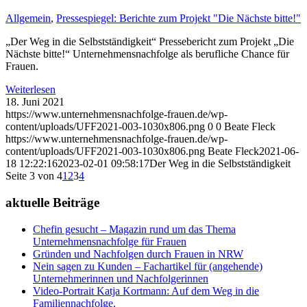
Allgemein
,
Pressespiegel: Berichte zum Projekt "Die Nächste bitte!"
„Der Weg in die Selbstständigkeit“ Pressebericht zum Projekt „Die
Nächste bitte!“ Unternehmensnachfolge als berufliche Chance für
Frauen.
Weiterlesen
18. Juni 2021
https://www.unternehmensnachfolge-frauen.de/wp-
content/uploads/UFF2021-003-1030x806.png
0
0
Beate Fleck
https://www.unternehmensnachfolge-frauen.de/wp-
content/uploads/UFF2021-003-1030x806.png
Beate Fleck
2021-06-
18 12:22:16
2023-02-01 09:58:17
Der Weg in die Selbstständigkeit
Seite 3 von 4
1
2
3
4
aktuelle Beiträge
Chefin gesucht – Magazin rund um das Thema
Unternehmensnachfolge für Frauen
Gründen und Nachfolgen durch Frauen in NRW
Nein sagen zu Kunden – Fachartikel für (angehende)
Unternehmerinnen und Nachfolgerinnen
Video-Portrait Katja Kortmann: Auf dem Weg in die
Familiennachfolge.