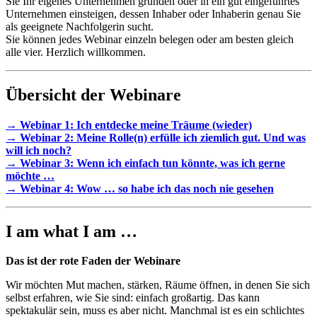
Sie Ihr eigenes Unternehmen gründen oder in ein gut eingeführtes
Unternehmen einsteigen, dessen Inhaber oder Inhaberin genau Sie
als geeignete Nachfolgerin sucht.
Sie können jedes Webinar einzeln belegen oder am besten gleich
alle vier. Herzlich willkommen.
Übersicht der Webinare
→ Webinar 1: Ich entdecke meine Träume (wieder)
→ Webinar 2: Meine Rolle(n) erfülle ich ziemlich gut. Und was
will ich noch?
→ Webinar 3: Wenn ich einfach tun könnte, was ich gerne
möchte …
→ Webinar 4: Wow … so habe ich das noch nie gesehen
I am what I am …
Das ist der rote Faden der Webinare
Wir möchten Mut machen, stärken, Räume öffnen, in denen Sie sich
selbst erfahren, wie Sie sind: einfach großartig. Das kann
spektakulär sein, muss es aber nicht. Manchmal ist es ein schlichtes