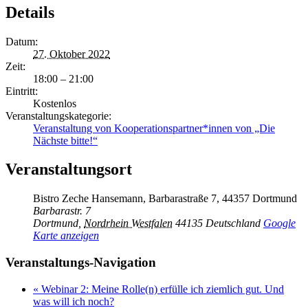
Details
Datum:
27. Oktober 2022
Zeit:
18:00 – 21:00
Eintritt:
Kostenlos
Veranstaltungskategorie:
Veranstaltung von Kooperationspartner*innen von „Die
Nächste bitte!“
Veranstaltungsort
Bistro Zeche Hansemann, Barbarastraße 7, 44357 Dortmund
Barbarastr. 7
Dortmund
,
Nordrhein Westfalen
44135
Deutschland
Google
Karte anzeigen
Veranstaltungs-Navigation
«
Webinar 2: Meine Rolle(n) erfülle ich ziemlich gut. Und
was will ich noch?