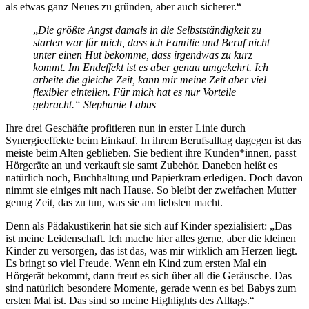
als etwas ganz Neues zu gründen, aber auch sicherer.“
„
Die größte Angst damals in die Selbstständigkeit zu
starten war für mich, dass ich Familie und Beruf nicht
unter einen Hut bekomme, dass irgendwas zu kurz
kommt. Im Endeffekt ist es aber genau umgekehrt. Ich
arbeite die gleiche Zeit, kann mir meine Zeit aber viel
flexibler einteilen. Für mich hat es nur Vorteile
gebracht.“ Stephanie Labus
Ihre drei Geschäfte profitieren nun in erster Linie durch
Synergieeffekte beim Einkauf. In ihrem Berufsalltag dagegen ist das
meiste beim Alten geblieben. Sie bedient ihre Kunden*innen, passt
Hörgeräte an und verkauft sie samt Zubehör. Daneben heißt es
natürlich noch, Buchhaltung und Papierkram erledigen. Doch davon
nimmt sie einiges mit nach Hause. So bleibt der zweifachen Mutter
genug Zeit, das zu tun, was sie am liebsten macht.
Denn als Pädakustikerin hat sie sich auf Kinder spezialisiert: „Das
ist meine Leidenschaft. Ich mache hier alles gerne, aber die kleinen
Kinder zu versorgen, das ist das, was mir wirklich am Herzen liegt.
Es bringt so viel Freude. Wenn ein Kind zum ersten Mal ein
Hörgerät bekommt, dann freut es sich über all die Geräusche. Das
sind natürlich besondere Momente, gerade wenn es bei Babys zum
ersten Mal ist. Das sind so meine Highlights des Alltags.“