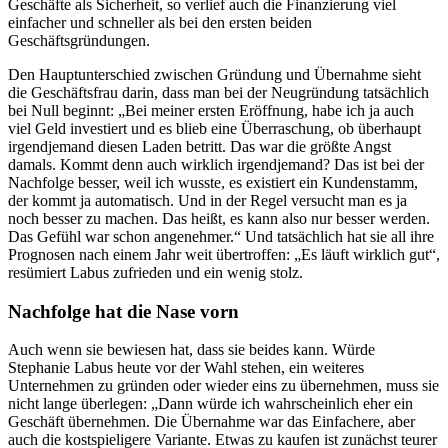
Geschäfte als Sicherheit, so verlief auch die Finanzierung viel
einfacher und schneller als bei den ersten beiden
Geschäftsgründungen.
Den Hauptunterschied zwischen Gründung und Übernahme sieht
die Geschäftsfrau darin, dass man bei der Neugründung tatsächlich
bei Null beginnt: „Bei meiner ersten Eröffnung, habe ich ja auch
viel Geld investiert und es blieb eine Überraschung, ob überhaupt
irgendjemand diesen Laden betritt. Das war die größte Angst
damals. Kommt denn auch wirklich irgendjemand? Das ist bei der
Nachfolge besser, weil ich wusste, es existiert ein Kundenstamm,
der kommt ja automatisch. Und in der Regel versucht man es ja
noch besser zu machen. Das heißt, es kann also nur besser werden.
Das Gefühl war schon angenehmer.“ Und tatsächlich hat sie all ihre
Prognosen nach einem Jahr weit übertroffen: „Es läuft wirklich gut“,
resümiert Labus zufrieden und ein wenig stolz.
Nachfolge hat die Nase vorn
Auch wenn sie bewiesen hat, dass sie beides kann. Würde
Stephanie Labus heute vor der Wahl stehen, ein weiteres
Unternehmen zu gründen oder wieder eins zu übernehmen, muss sie
nicht lange überlegen: „Dann würde ich wahrscheinlich eher ein
Geschäft übernehmen. Die Übernahme war das Einfachere, aber
auch die kostspieligere Variante. Etwas zu kaufen ist zunächst teurer