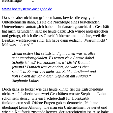
Beschäftigte 2
www.hoersysteme-mengede.de
Dass sie aber nicht nur gründen kann, bewies die engagierte
Unternehmerin dann, als sie die Nachfolge eines bestehenden
Unternehmens antrat: „Ich habe nicht danach gesucht, das Geschäft
hat mich gefunden“, sagt sie heute dazu: „Ich wurde angesprochen
und gefragt, ob ich dieses Geschäft übernehmen möchte, weil die
Besitzer weggezogen sind. Ich habe dann gedacht: ‚Warum nicht?
Mal was anderes‘.“
„
Beim ersten Mal selbstständig machen war es alles
sehr emotionsgeladen. Es waren viele Ängste dabei.
Schaffe ich es? Funktioniert es wirklich? Kommt
jemand? Danach war es anders, da war es eher
sachlich. Es war viel mehr von Zahlen bestimmt und
von Fakten als von diesen Gefühlen am Anfang.“
Stephanie Labus
Doch ganz so locker wie das heute klingt, fiel die Entscheidung
nicht. Als Inhaberin von zwei Geschäften wusste Stephanie Labus
schon sehr genau, wie ein Fachgeschäft für Hörakustik
funktionieren soll. Offene Fragen gab es dennoch: „Ich hatte
überhaupt keine Ahnung, wie man ein Unternehmen bewertet und
wie ein Kaufpreis zustande kommt, der gerechtfertigt ist. Also habe