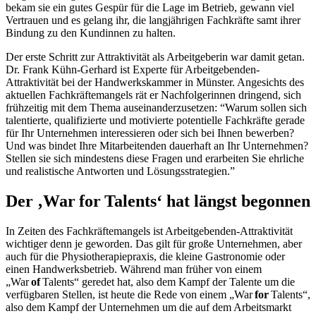
bekam sie ein gutes Gespür für die Lage im Betrieb, gewann viel
Vertrauen und es gelang ihr, die langjährigen Fachkräfte samt ihrer
Bindung zu den Kundinnen zu halten.
Der erste Schritt zur Attraktivität als Arbeitgeberin war damit getan.
Dr. Frank Kühn-Gerhard ist Experte für Arbeitgebenden-
Attraktivität bei der Handwerkskammer in Münster. Angesichts des
aktuellen Fachkräftemangels rät er Nachfolgerinnen dringend, sich
frühzeitig mit dem Thema auseinanderzusetzen: “Warum sollen sich
talentierte, qualifizierte und motivierte potentielle Fachkräfte gerade
für Ihr Unternehmen interessieren oder sich bei Ihnen bewerben?
Und was bindet Ihre Mitarbeitenden dauerhaft an Ihr Unternehmen?
Stellen sie sich mindestens diese Fragen und erarbeiten Sie ehrliche
und realistische Antworten und Lösungsstrategien.”
Der ‚War for Talents‘ hat längst begonnen
In Zeiten des Fachkräftemangels ist Arbeitgebenden-Attraktivität
wichtiger denn je geworden. Das gilt für große Unternehmen, aber
auch für die Physiotherapiepraxis, die kleine Gastronomie oder
einen Handwerksbetrieb. Während man früher von einem
„War
of
Talents“ geredet hat, also dem Kampf der Talente um die
verfügbaren Stellen, ist heute die Rede von einem „War
for
Talents“,
also dem Kampf der Unternehmen um die auf dem Arbeitsmarkt