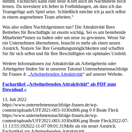
stimmt. Fachliches kann eine neue Kraft auch im Nachhinein noch
lernen. Da investiere ich lieber in Fortbildungen, als dass ich das
Teamgefüge aufs Spiel setze. Schließlich möchte ich ja auch selbst
in einem angenehmen Team arbeiten.“
Was also sollten Nachfolgerinnen tun? Die Attraktivität Ihres
Betriebes für Beschäftigte ist enorm wichtig. Sei es um bestehende
Mitarbeiter*innen zu halten oder um neue zu gewinnen. Wenn Sie
ein Unternehmen übernehmen, braucht es mehr als einen neuen
Anstrich. Nutzen Sie Ihre Gestaltungsmöglichkeiten und schaffen
Sie für sich selbst und für Ihre Beschäftigten ein optimales Umfeld.
Weitere Informationen zur Attraktivität als Arbeitgeberin oder
Arbeitgeber finden Sie in unserem Tutorial Unternehmensnachfolge
für Frauen 4: „
Arbeitgebenden Attraktivität
“ auf unserer Website.
Fachartikel „Arbeitgebenden Attraktivität“ als PDF zum
Download »
13. Juli 2022
https://www.unternehmensnachfolge-frauen.de/wp-
content/uploads/UFF2021-003-1030x806.png
0
0
Beate Fleck
https://www.unternehmensnachfolge-frauen.de/wp-
content/uploads/UFF2021-003-1030x806.png
Beate Fleck
2022-07-
13 13:55:19
2022-11-07 09:01:31
Mehr als ein neuer Anstrich.
Fachartikel zur Arbeitgebenden-Attraktivität